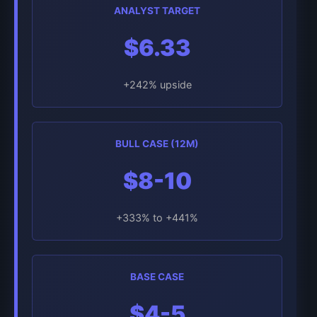
ANALYST TARGET
$6.33
+242% upside
BULL CASE (12M)
$8-10
+333% to +441%
BASE CASE
$4-5