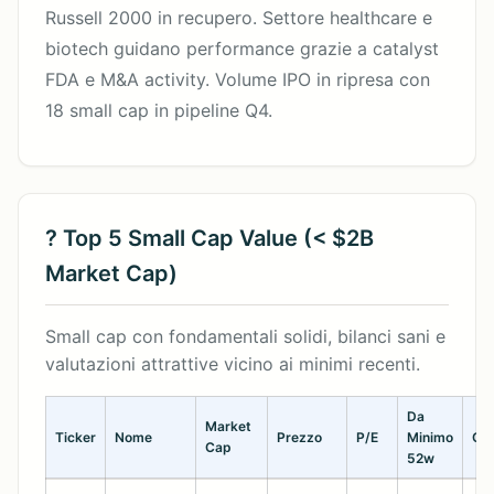
Russell 2000 in recupero. Settore healthcare e
biotech guidano performance grazie a catalyst
FDA e M&A activity. Volume IPO in ripresa con
18 small cap in pipeline Q4.
? Top 5 Small Cap Value (< $2B
Market Cap)
Small cap con fondamentali solidi, bilanci sani e
valutazioni attrattive vicino ai minimi recenti.
Da
Market
Ticker
Nome
Prezzo
P/E
Minimo
Cat
Cap
52w