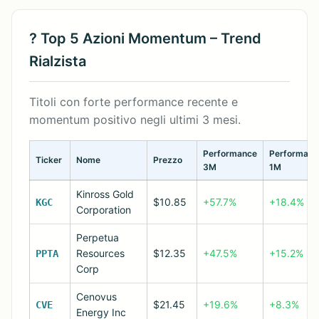
? Top 5 Azioni Momentum – Trend
Rialzista
Titoli con forte performance recente e
momentum positivo negli ultimi 3 mesi.
Performance
Performanc
Ticker
Nome
Prezzo
3M
1M
Kinross Gold
$10.85
+57.7%
+18.4%
KGC
Corporation
Perpetua
Resources
$12.35
+47.5%
+15.2%
PPTA
Corp
Cenovus
$21.45
+19.6%
+8.3%
CVE
Energy Inc