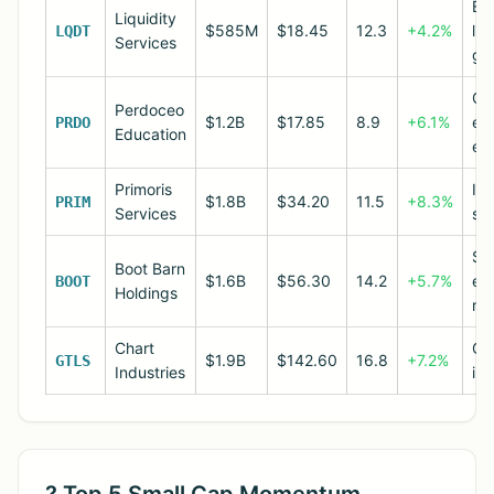
E-
Liquidity
$585M
$18.45
12.3
+4.2%
liq
LQDT
Services
gr
On
Perdoceo
$1.2B
$17.85
8.9
+6.1%
ed
PRDO
Education
ex
Primoris
Inf
$1.8B
$34.20
11.5
+8.3%
PRIM
Services
sp
St
Boot Barn
$1.6B
$56.30
14.2
+5.7%
ex
BOOT
Holdings
ma
Chart
Cl
$1.9B
$142.60
16.8
+7.2%
GTLS
Industries
inf