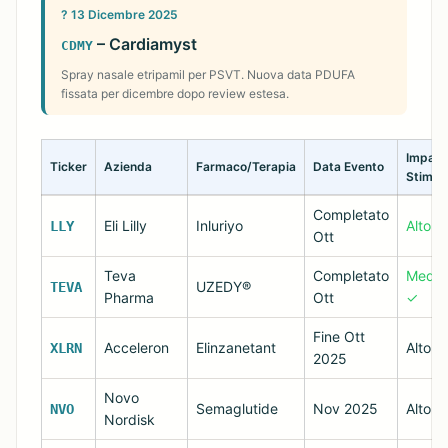
? 13 Dicembre 2025
– Cardiamyst
CDMY
Spray nasale etripamil per PSVT. Nuova data PDUFA
fissata per dicembre dopo review estesa.
Impatt
Ticker
Azienda
Farmaco/Terapia
Data Evento
Stimat
Completato
Eli Lilly
Inluriyo
Alto ✓
LLY
Ott
Teva
Completato
Medio
UZEDY®
TEVA
Pharma
Ott
✓
Fine Ott
Acceleron
Elinzanetant
Alto
XLRN
2025
Novo
Semaglutide
Nov 2025
Alto
NVO
Nordisk