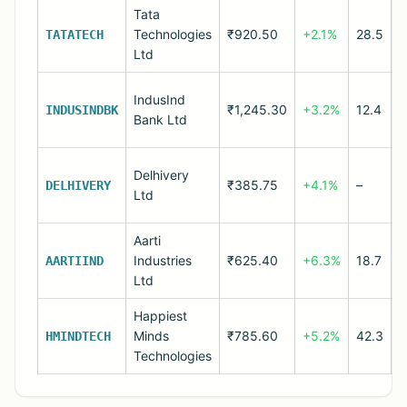
Tata
F
Technologies
₹920.50
+2.1%
28.5
c
TATATECH
Ltd
l
B
IndusInd
₹1,245.30
+3.2%
12.4
p
INDUSINDBK
Bank Ltd
s
L
Delhivery
₹385.75
+4.1%
–
l
DELHIVERY
Ltd
t
Aarti
C
Industries
₹625.40
+6.3%
18.7
AARTIIND
s
Ltd
Happiest
I
Minds
₹785.60
+5.2%
42.3
HMINDTECH
c
Technologies