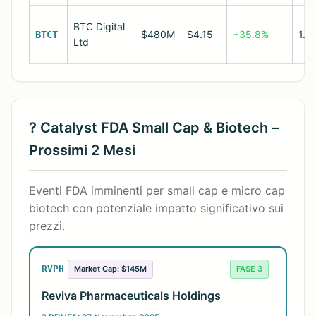
BTC Digital
$480M
$4.15
+35.8%
1.8
BTCT
Ltd
? Catalyst FDA Small Cap & Biotech –
Prossimi 2 Mesi
Eventi FDA imminenti per small cap e micro cap
biotech con potenziale impatto significativo sui
prezzi.
RVPH
FASE 3
Market Cap: $145M
Reviva Pharmaceuticals Holdings