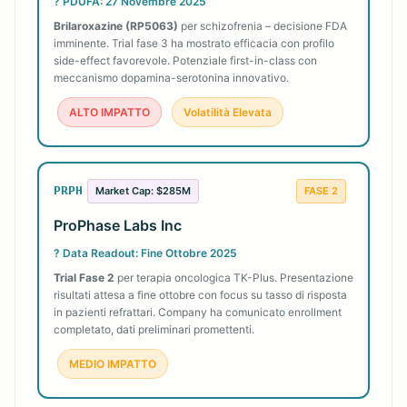
? PDUFA: 27 Novembre 2025
Brilaroxazine (RP5063)
per schizofrenia – decisione FDA
imminente. Trial fase 3 ha mostrato efficacia con profilo
side-effect favorevole. Potenziale first-in-class con
meccanismo dopamina-serotonina innovativo.
ALTO IMPATTO
Volatilità Elevata
PRPH
FASE 2
Market Cap: $285M
ProPhase Labs Inc
? Data Readout: Fine Ottobre 2025
Trial Fase 2
per terapia oncologica TK-Plus. Presentazione
risultati attesa a fine ottobre con focus su tasso di risposta
in pazienti refrattari. Company ha comunicato enrollment
completato, dati preliminari promettenti.
MEDIO IMPATTO