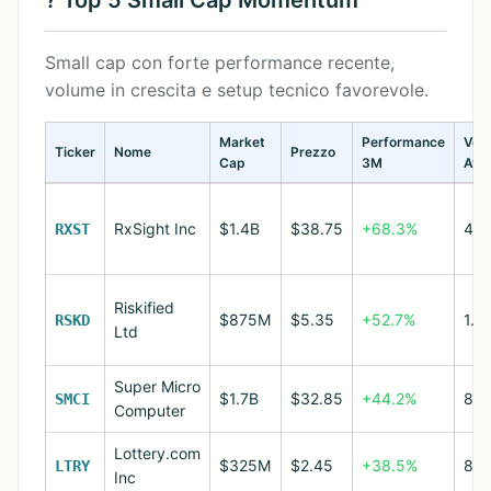
? Top 5 Small Cap Momentum
Small cap con forte performance recente,
volume in crescita e setup tecnico favorevole.
Market
Performance
Vol
Ticker
Nome
Prezzo
Cap
3M
Avg
RxSight Inc
$1.4B
$38.75
+68.3%
42
RXST
Riskified
$875M
$5.35
+52.7%
1.2
RSKD
Ltd
Super Micro
$1.7B
$32.85
+44.2%
8.
SMCI
Computer
Lottery.com
$325M
$2.45
+38.5%
89
LTRY
Inc