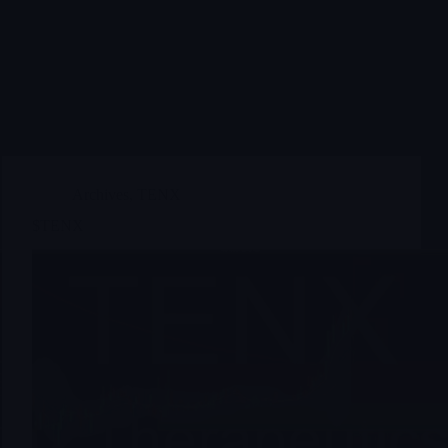
Archives
,
TENX
$TENX