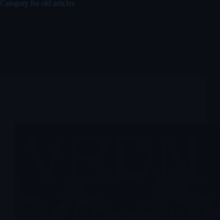
Category for old articles
Archives
,
VRDN
$VRDN