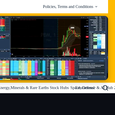
Policies, Terms and Conditions
nergy,Minerals & Rare Earths Stock Hubs
Space, Defense & AI Hub 
Educational