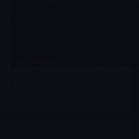
$Guts e le sfide nel mercato Altro titolo super
speculativo messo in evidenza da Thomass del Fol. Ha
un evento binario questo trimestre e binario vuol dire
“bere o affogare” . Perciò è un altra roulette russa. Ha
131 M…
Merlintrader
10/10/2025
Archives